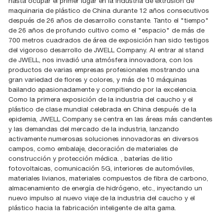
hasta ocupar el primer lugar en la industria de extrusión de
maquinaria de plástico de China durante 12 años consecutivos
después de 26 años de desarrollo constante. Tanto el "tiempo"
de 26 años de profundo cultivo como el "espacio" de más de
700 metros cuadrados de área de exposición han sido testigos
del vigoroso desarrollo de JWELL Company. Al entrar al stand
de JWELL, nos invadió una atmósfera innovadora, con los
productos de varias empresas profesionales mostrando una
gran variedad de flores y colores, y más de 10 máquinas
bailando apasionadamente y compitiendo por la excelencia.
Como la primera exposición de la industria del caucho y el
plástico de clase mundial celebrada en China después de la
epidemia, JWELL Company se centra en las áreas más candentes
y las demandas del mercado de la industria, lanzando
activamente numerosas soluciones innovadoras en diversos
campos, como embalaje, decoración de materiales de
construcción y protección médica. , baterías de litio
fotovoltaicas, comunicación 5G, interiores de automóviles,
materiales livianos, materiales compuestos de fibra de carbono,
almacenamiento de energía de hidrógeno, etc., inyectando un
nuevo impulso al nuevo viaje de la industria del caucho y el
plástico hacia la fabricación inteligente de alta gama.