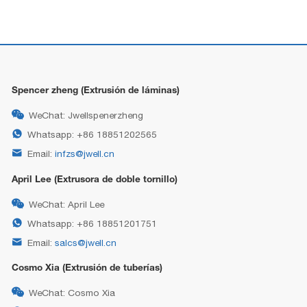
Spencer zheng (Extrusión de láminas)

WeChat: Jwellspenerzheng

Whatsapp: +86 18851202565

Email:
infzs@jwell.cn
April Lee (Extrusora de doble tornillo)

WeChat: April Lee

Whatsapp: +86 18851201751

Email:
salcs@jwell.cn
Cosmo Xia (Extrusión de tuberías)

WeChat: Cosmo Xia