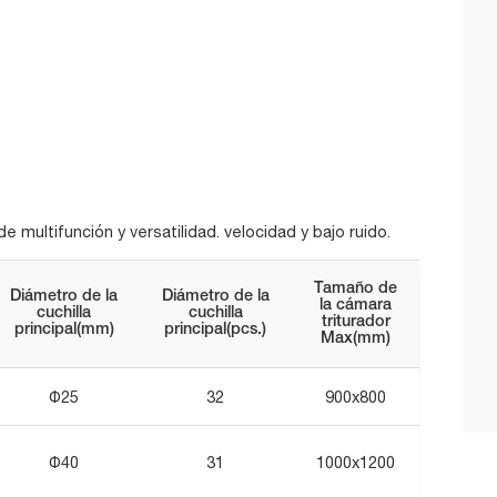
e multifunción y versatilidad. velocidad y bajo ruido.
Tamaño de
Diámetro de la
Diámetro de la
la cámara
cuchilla
cuchilla
triturador
principal(mm)
principal(pcs.)
Max(mm)
Φ25
32
900x800
Φ40
31
1000x1200