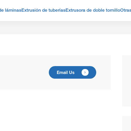
de láminas
Extrusión de tuberías
Extrusora de doble tornillo
Otra
Email Us
