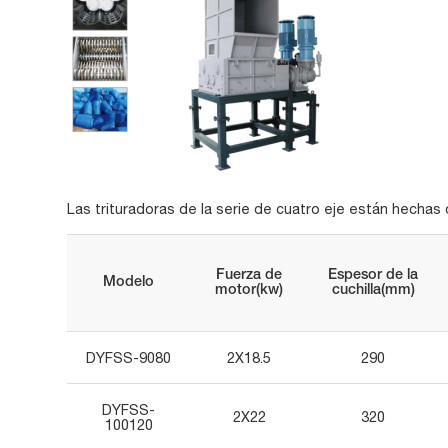
Las trituradoras de la serie de cuatro eje están hechas d
Fuerza de
Espesor de la
Modelo
motor(kw)
cuchilla(mm)
DYFSS-9080
2X18.5
290
DYFSS-
2X22
320
100120