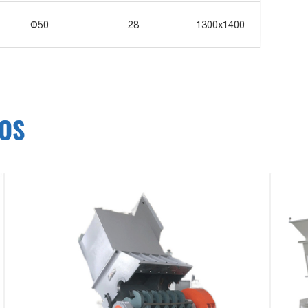
Φ50
28
1300x1400
OS