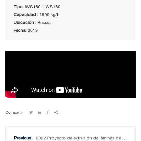
Tipo:
JWS180+JWS180
Capacidad :
1500 kg/h
Ubicación :
Russia
Fecha:
2019
Compartir




2022 Proyecto de extrusión de láminas de PET de 800 kg/h en China