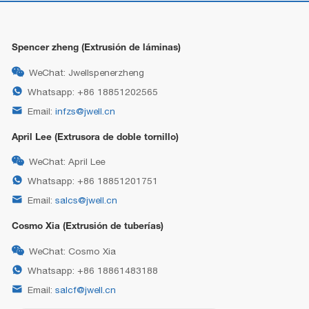
Spencer zheng (Extrusión de láminas)

WeChat: Jwellspenerzheng

Whatsapp: +86 18851202565

Email:
infzs@jwell.cn
April Lee (Extrusora de doble tornillo)

WeChat: April Lee

Whatsapp: +86 18851201751

Email:
salcs@jwell.cn
Cosmo Xia (Extrusión de tuberías)

WeChat: Cosmo Xia

Whatsapp: +86 18861483188

Email:
salcf@jwell.cn