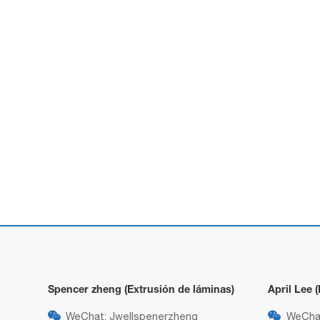
Spencer zheng (Extrusión de láminas)
April Lee 

WeChat: Jwellspenerzheng

WeChat