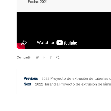
Fecha: 2021




Compartir
2022 Proyecto de extrusión de tuberías co
2022 Tailandia Proyecto de extrusión de lám