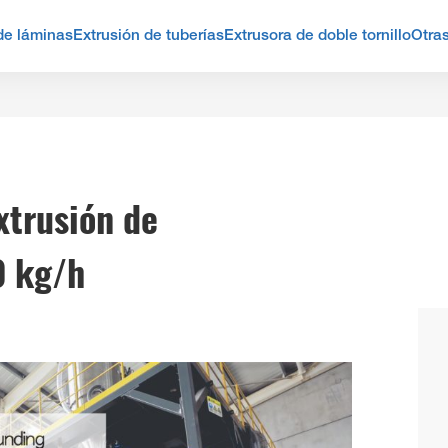
de láminas
Extrusión de tuberías
Extrusora de doble tornillo
Otra
xtrusión de
0 kg/h