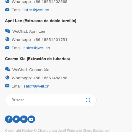

Whatsapp: +86 18851202565

Email:
infzs@jwell.cn
April Lee (Extrusora de doble tornillo)

WeChat: April Lee

Whatsapp: +86 18851201751

Email:
salcs@jwell.cn
Cosmo Xia (Extrusión de tuberías)

WeChat: Cosmo Xia

Whatsapp: +86 18861483188

Email:
salcf@jwell.cn




Copyright Notice © Changzhou Jwell Plate and Sheet Equipment