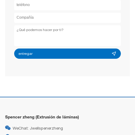
entregar
Spencer zheng (Extrusión de láminas)

WeChat: Jwellspenerzheng